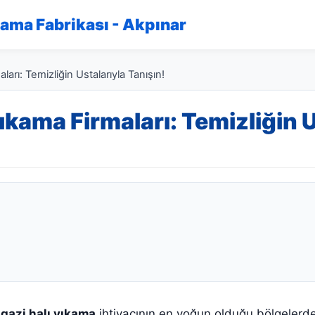
kama Fabrikası - Akpınar
ları: Temizliğin Ustalarıyla Tanışın!
Yıkama Firmaları: Temizliğin U
lgazi halı yıkama
ihtiyacının en yoğun olduğu bölgelerden 