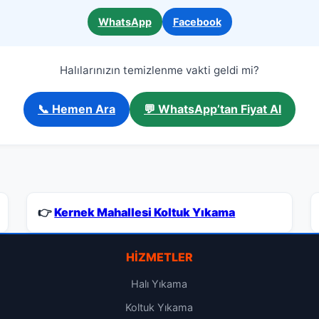
WhatsApp
Facebook
Halılarınızın temizlenme vakti geldi mi?
📞 Hemen Ara
💬 WhatsApp’tan Fiyat Al
👉
Kernek Mahallesi Koltuk Yıkama
HIZMETLER
Halı Yıkama
Koltuk Yıkama