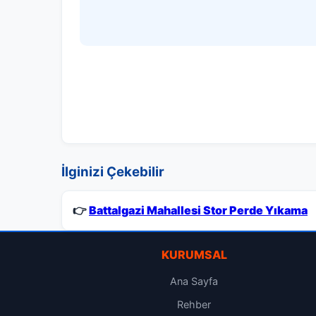
İlginizi Çekebilir
👉
Battalgazi Mahallesi Stor Perde Yıkama
KURUMSAL
Ana Sayfa
Rehber