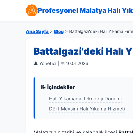
Profesyonel Malatya Halı Yı
Ana Sayfa
>
Blog
> Battalgazi'deki Halı Yıkama Firma
Battalgazi'deki Halı 
👤 Yönetici | 📅 10.01.2026
📝 İçindekiler
Halı Yıkamada Teknoloji Dönemi
Dört Mevsim Halı Yıkama Hizmeti
Malatya’nın tarihi ve kalabalık ilçesi
Batta