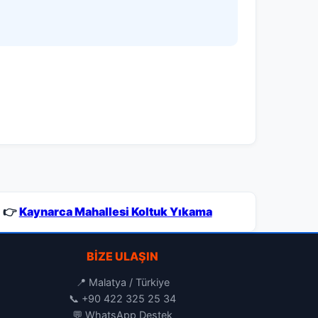
👉
Kaynarca Mahallesi Koltuk Yıkama
BIZE ULAŞIN
📍 Malatya / Türkiye
📞
+90 422 325 25 34
💬
WhatsApp Destek