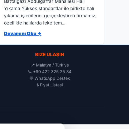
Battalgazi Abdulgaffar Mahallesi Halı
Yıkama Yüksek standartlar ile birlikte halı
yıkama işlemlerini gerçekleştiren firmamız,
özellikle halılarda leke tem...
Devamını Oku →
BIZE ULAŞIN
📍 Malatya / Türkiye
📞
+90 422 325 25 34
💬
WhatsApp Destek
₺
Fiyat Listesi