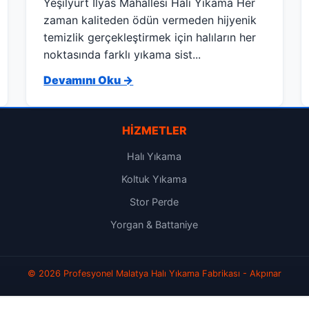
Yeşilyurt İlyas Mahallesi Halı Yıkama Her
zaman kaliteden ödün vermeden hijyenik
temizlik gerçekleştirmek için halıların her
noktasında farklı yıkama sist...
Devamını Oku →
HIZMETLER
Halı Yıkama
Koltuk Yıkama
Stor Perde
Yorgan & Battaniye
© 2026 Profesyonel Malatya Halı Yıkama Fabrikası - Akpınar