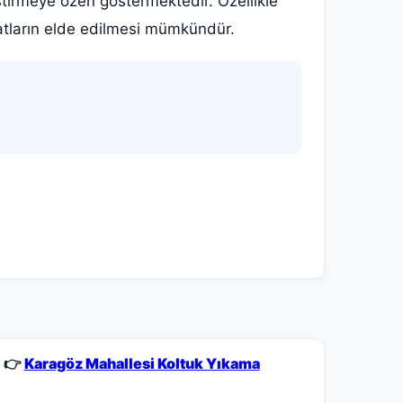
ştirmeye özen göstermektedir. Özellikle
yatların elde edilmesi mümkündür.
👉
Karagöz Mahallesi Koltuk Yıkama