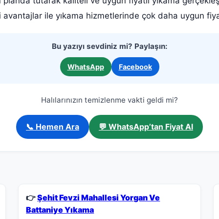
landa tutarak kaliteli ve uygun fiyatlı yıkama gerçekle
 avantajlar ile yıkama hizmetlerinde çok daha uygun fi
Bu yazıyı sevdiniz mi? Paylaşın:
WhatsApp
Facebook
Halılarınızın temizlenme vakti geldi mi?
📞 Hemen Ara
💬 WhatsApp’tan Fiyat Al
👉
Şehit Fevzi Mahallesi Yorgan Ve
Battaniye Yıkama