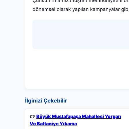
Çünkü firmamız müşteri memnuniyetini ön p
dönemsel olarak yapılan kampanyalar gibi
İlginizi Çekebilir
👉
Büyük Mustafapaşa Mahallesi Yorgan
Ve Battaniye Yıkama