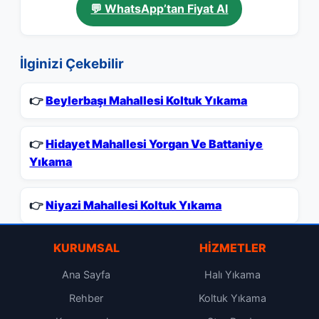
💬 WhatsApp’tan Fiyat Al
İlginizi Çekebilir
👉
Beylerbaşı Mahallesi Koltuk Yıkama
👉
Hidayet Mahallesi Yorgan Ve Battaniye
Yıkama
👉
Niyazi Mahallesi Koltuk Yıkama
KURUMSAL
HIZMETLER
Ana Sayfa
Halı Yıkama
Rehber
Koltuk Yıkama