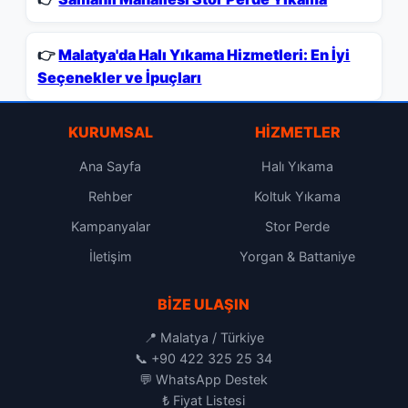
👉
Malatya'da Halı Yıkama Hizmetleri: En İyi
Seçenekler ve İpuçları
KURUMSAL
HIZMETLER
Ana Sayfa
Halı Yıkama
Rehber
Koltuk Yıkama
Kampanyalar
Stor Perde
İletişim
Yorgan & Battaniye
BIZE ULAŞIN
📍 Malatya / Türkiye
📞
+90 422 325 25 34
💬
WhatsApp Destek
₺
Fiyat Listesi