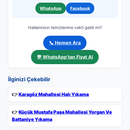
WhatsApp
Facebook
Halılarınızın temizlenme vakti geldi mi?
📞 Hemen Ara
💬 WhatsApp’tan Fiyat Al
İlginizi Çekebilir
👉
Karagöz Mahallesi Halı Yıkama
👉
Küçük Mustafa Paşa Mahallesi Yorgan Ve
Battaniye Yıkama