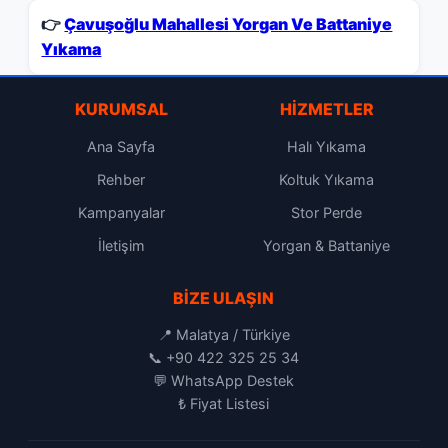
👉
Çavuşoğlu Mahallesi Yorgan Ve Battaniye
Yıkama
KURUMSAL
HIZMETLER
Ana Sayfa
Halı Yıkama
Rehber
Koltuk Yıkama
Kampanyalar
Stor Perde
İletişim
Yorgan & Battaniye
BIZE ULAŞIN
📍 Malatya / Türkiye
📞
+90 422 325 25 34
💬
WhatsApp Destek
₺
Fiyat Listesi