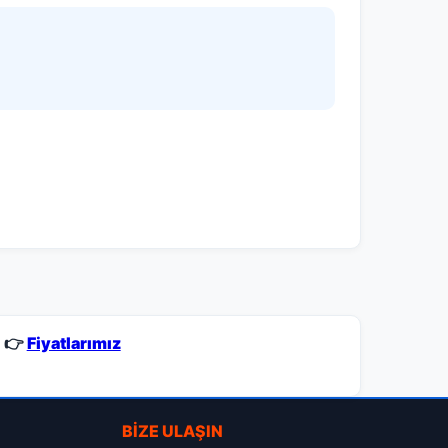
👉
Fiyatlarımız
BIZE ULAŞIN