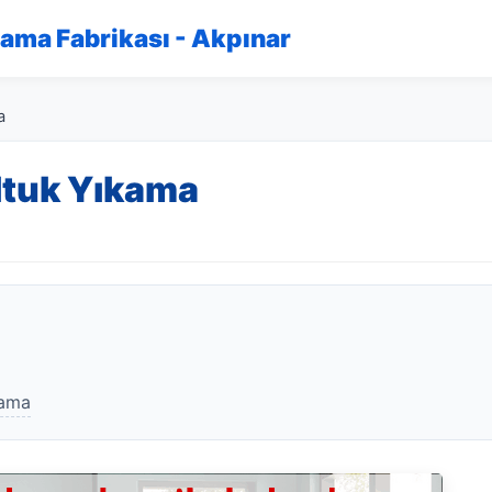
kama Fabrikası - Akpınar
a
ltuk Yıkama
kama