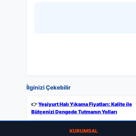
İlginizi Çekebilir
👉
Yeşiyurt Halı Yıkama Fiyatları: Kalite ile
Bütçenizi Dengede Tutmanın Yolları
KURUMSAL