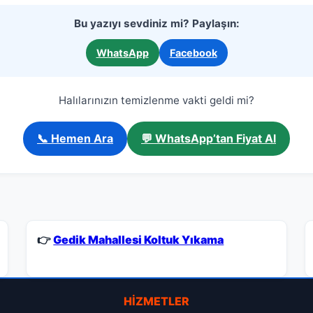
Bu yazıyı sevdiniz mi? Paylaşın:
WhatsApp
Facebook
Halılarınızın temizlenme vakti geldi mi?
📞 Hemen Ara
💬 WhatsApp’tan Fiyat Al
👉
Gedik Mahallesi Koltuk Yıkama
HIZMETLER