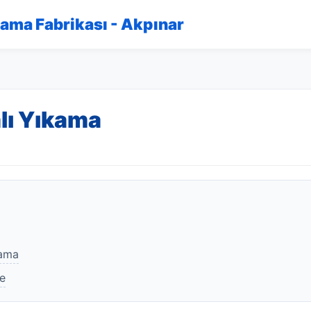
kama Fabrikası - Akpınar
lı Yıkama
kama
ye