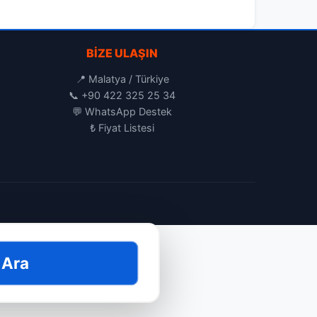
BIZE ULAŞIN
📍 Malatya / Türkiye
📞
+90 422 325 25 34
💬
WhatsApp Destek
₺
Fiyat Listesi
 Ara