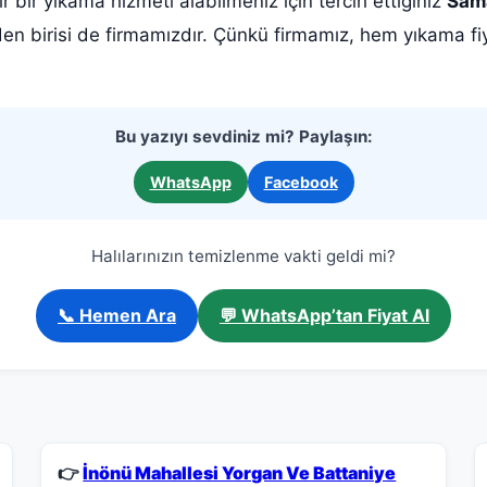
r bir yıkama hizmeti alabilmeniz için tercih ettiğiniz
Sama
den birisi de firmamızdır. Çünkü firmamız, hem yıkama fi
Bu yazıyı sevdiniz mi? Paylaşın:
WhatsApp
Facebook
Halılarınızın temizlenme vakti geldi mi?
📞 Hemen Ara
💬 WhatsApp’tan Fiyat Al
👉
İnönü Mahallesi Yorgan Ve Battaniye