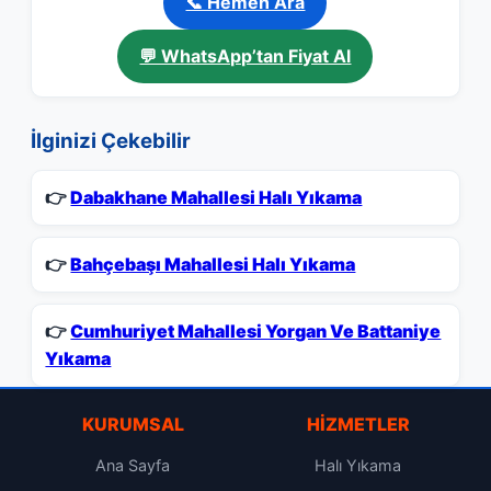
📞 Hemen Ara
💬 WhatsApp’tan Fiyat Al
İlginizi Çekebilir
👉
Dabakhane Mahallesi Halı Yıkama
👉
Bahçebaşı Mahallesi Halı Yıkama
👉
Cumhuriyet Mahallesi Yorgan Ve Battaniye
Yıkama
KURUMSAL
HIZMETLER
Ana Sayfa
Halı Yıkama