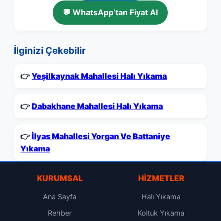
💬 WhatsApp’tan Fiyat Al
İlginizi Çekebilir
👉
Yeşilkaynak Mahallesi Halı Yıkama
👉
Dabakhane Mahallesi Halı Yıkama
👉
İlyas Mahallesi Yorgan Ve Battaniye
Yıkama
KURUMSAL
HIZMETLER
Ana Sayfa
Halı Yıkama
Rehber
Koltuk Yıkama