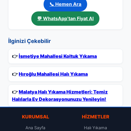
📞 Hemen Ara
💬 WhatsApp’tan Fiyat Al
İlginizi Çekebilir
👉
İsmetiye Mahallesi Koltuk Yıkama
👉
Hıroğlu Mahallesi Halı Yıkama
👉
Malatya Halı Yıkama Hizmetleri: Temiz
Halılarla Ev Dekorasyonunuzu Yenileyin!
KURUMSAL
HIZMETLER
Ana Sayfa
Halı Yıkama