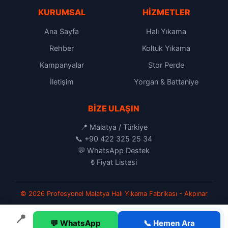
KURUMSAL
HIZMETLER
Ana Sayfa
Halı Yıkama
Rehber
Koltuk Yıkama
Kampanyalar
Stor Perde
İletişim
Yorgan & Battaniye
BIZE ULAŞIN
📍 Malatya / Türkiye
📞
+90 422 325 25 34
💬
WhatsApp Destek
₺
Fiyat Listesi
© 2026 Profesyonel Malatya Halı Yıkama Fabrikası - Akpınar
📍
💬 WhatsApp
📞 Hemen Ara